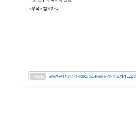
<부록> 첨부자료
다운로드
교육연구팀 사업 신청서(20200514)-보관용,개인정보 처리 v.2.pd