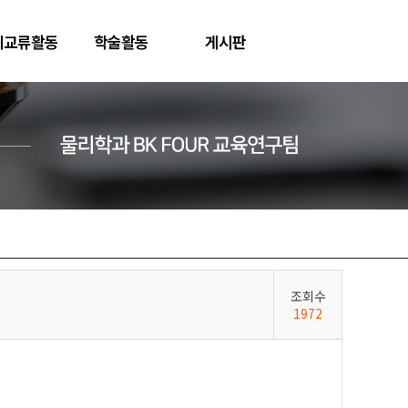
제교류활동
학술활동
게시판
조회수
1972