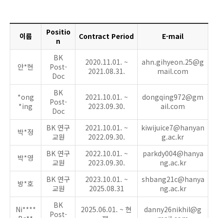
Positio
이름
Contract Period
E-mail
n
BK
2020.11.01. ~
ahn.gihyeon.25@g
안*현
Post-
2021.08.31.
mail.com
Doc
BK
*ong
2021.10.01. ~
dongqing972@gm
Post-
*ing
2023.09.30.
ail.com
Doc
BK 연구
2021.10.01. ~
kiwijuice7@hanyan
박*정
교원
2022.09.30.
g.ac.kr
BK 연구
2022.10.01. ~
parkdy004@hanya
박*영
교원
2023.09.30.
ng.ac.kr
BK 연구
2023.10.01. ~
shbang21c@hanya
방*호
교원
2025.08.31
ng.ac.kr
BK
Ni****
2025.06.01. ~ 현
danny26nikhil@g
Post-