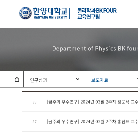
한양대학교
물리학과
BK-
Four
양자물질
극한물성
교육연구팀
Home
연구성과
보도자료
[금주의 우수연구] 2024년 03월 2주차 정문석 교
38
[금주의 우수연구] 2024년 02월 2주차 홍진표 교
37